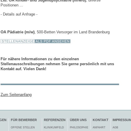
Ltd. OA Kinder- und Jugendpsychiatrie (m/w/d)
, diverse
Positionen ...
- Details auf Anfrage -
OA Pädiatrie (m/w)
, 500-Betten Versorger im Land Brandenburg
Für nähere Informationen zu den einzelnen
Stellenausschreibungen nehmen Sie gerne persönlich mit uns
Kontakt auf. Vielen Dank!
Zum Seitenanfang
NGEN
FÜR BEWERBER
REFERENZEN
ÜBER UNS
KONTAKT
IMPRESSU
OFFENE STELLEN
KLINIKUMFELD
PHILOSOPHIE
ANFAHRT
AGB