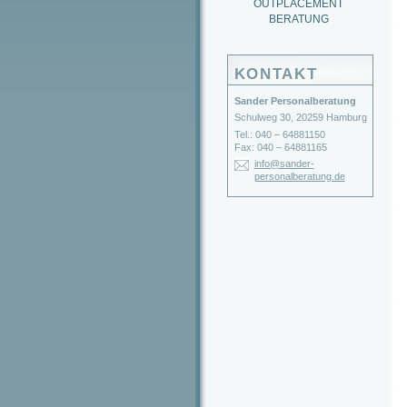
OUTPLACEMENT
BERATUNG
KONTAKT
Sander Personalberatung
Schulweg 30, 20259 Hamburg
Tel.: 040 – 64881150
Fax: 040 – 64881165
info@sander-
personalberatung.de